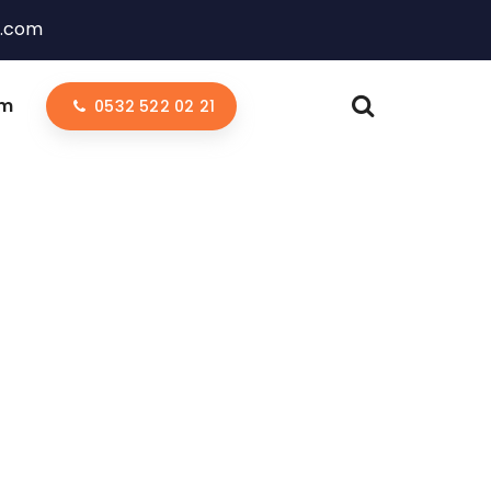
l.com
im
0532 522 02 21