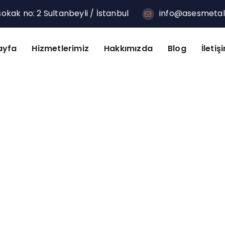
kak no: 2 Sultanbeyli / İstanbul
info@asesmeta
ayfa
Hizmetlerimiz
Hakkımızda
Blog
İletiş