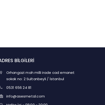
ADRES BİLGİLERİ
Orhangazi mah milli irade cad emanet
sokak no: 2 Sultanbeyli / İstanbul
0531 656 24 81
info@asesmetal.com
Hafta İçi - 08:00 - 20:00