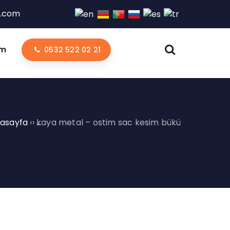
l.com
im
0532 522 02 21
asayfa
››
kaya metal – ostim sac kesim büküm