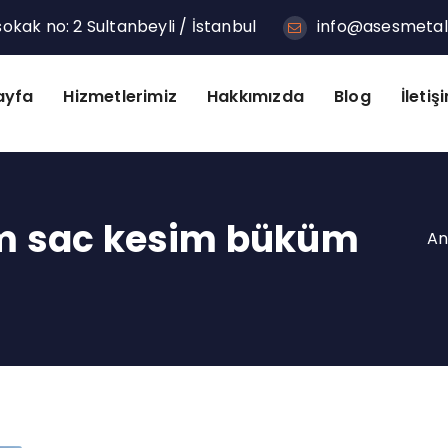
kak no: 2 Sultanbeyli / İstanbul
info@asesmeta
ayfa
Hizmetlerimiz
Hakkımızda
Blog
İletiş
im sac kesim büküm
An